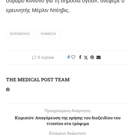
σοβαρό κίνδυνο για τη δημόσια υγεία», ανέφερε ο
ερευνητής Μέρλιν Ντέηβις.
ΚΟΡΩΝΟΙΟΣ
ΛΟΙΜΩΞΗ
0 σχόλια
0
THE MEDICAL POST TEAM
Προηγούμενη Ανάρτηση
Kομισιόν: Aπαγόρευση της χρήσης του διοξειδίου του
τιτανίου στα τρόφιμα
Επόμενη Ανάρτηση