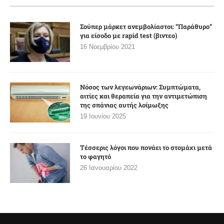
Σούπερ μάρκετ ανεμβολίαστοι: “Παράθυρο”
για είσοδο με rapid test (βιντεο)
16 Νοεμβρίου 2021
Νόσος των λεγεωνάριων: Συμπτώματα,
αιτίες και θεραπεία για την αντιμετώπιση
της σπάνιας αυτής λοίμωξης
19 Ιουνίου 2025
Τέσσερις λόγοι που πονάει το στομάχι μετά
το φαγητό
26 Ιανουαρίου 2022