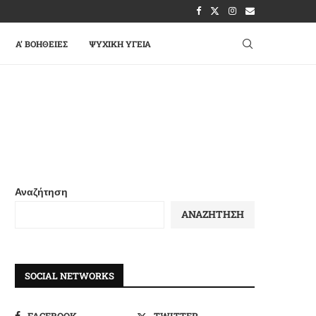
A’ ΒΟΉΘΕΙΕΣ
ΨΥΧΙΚΉ ΥΓΕΊΑ
Αναζήτηση
ΑΝΑΖΉΤΗΣΗ
SOCIAL NETWORKS
FACEBOOK
TWITTER