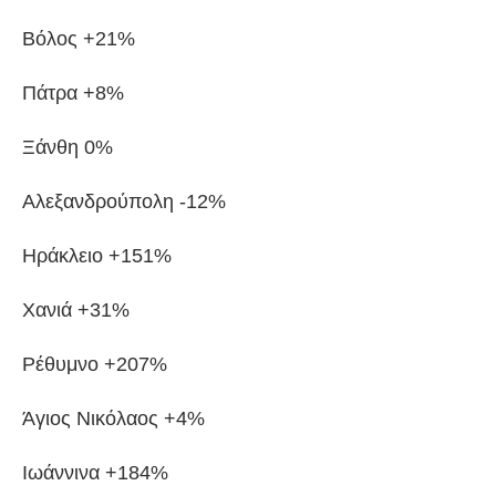
Βόλος +21%
Πάτρα +8%
Ξάνθη 0%
Αλεξανδρούπολη -12%
Ηράκλειο +151%
Χανιά +31%
Ρέθυμνο +207%
Άγιος Νικόλαος +4%
Ιωάννινα +184%