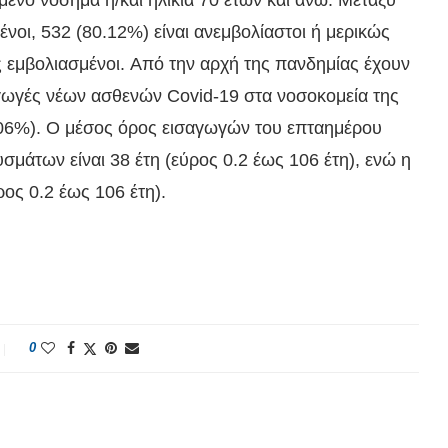
είμενο νόσημα ή/και ηλικία 70 ετών και άνω. Μεταξύ
οι, 532 (80.12%) είναι ανεμβολίαστοι ή μερικώς
ς εμβολιασμένοι. Από την αρχή της πανδημίας έχουν
αγωγές νέων ασθενών Covid-19 στα νοσοκομεία της
5.06%). Ο μέσος όρος εισαγωγών του επταημέρου
υσμάτων είναι 38 έτη (εύρος 0.2 έως 106 έτη), ενώ η
ρος 0.2 έως 106 έτη).
0