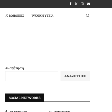
A’ ΒΟΉΘΕΙΕΣ
ΨΥΧΙΚΉ ΥΓΕΊΑ
Αναζήτηση
ΑΝΑΖΉΤΗΣΗ
SOCIAL NETWORKS
FACEBOOK
TWITTER