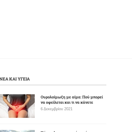
33.000 νεκροί και 68.000 νέες...
Covid-19 σε 24 ώρες –.
4 Φεβρουαρίου 2022
4 Φεβρουαρίου 2022
ΝΕΑ ΚΑΙ ΥΓΕΙΑ
Ουρολοίμωξη με αίμα: Πού μπορεί
να οφείλεται και τι να κάνετε
6 Δεκεμβρίου 2021