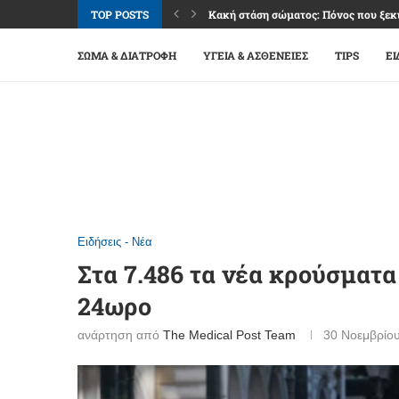
TOP POSTS
Κακή στάση σώματος: Πόνος που ξεκι
Καφές: Απόλαυση, ενέργεια και όρια 
Φακοί επαφής: Άνεση και καθαρή όρα
Βλεφαρίτιδα: Όταν τα βλέφαρα «διαμ
Επιπεφυκίτιδα: Κόκκινα μάτια, αλλά 
Ναυτία: Σύμπτωμα πολλών αιτιών, μ
Εμμηνόπαυση: Μετάβαση ζωής με σχέ
Σύνδρομο καρπιαίου σωλήνα: Μούδιασ
Οστεοαρθρίτιδα γονάτου: Πόνος, δυσκ
ΣΏΜΑ & ΔΙΑΤΡΟΦΉ
ΥΓΕΊΑ & ΑΣΘΈΝΕΙΕΣ
TIPS
ΕΙ
Ειδήσεις - Νέα
Στα 7.486 τα νέα κρούσματα 
24ωρο
ανάρτηση από
The Medical Post Team
30 Νοεμβρίο