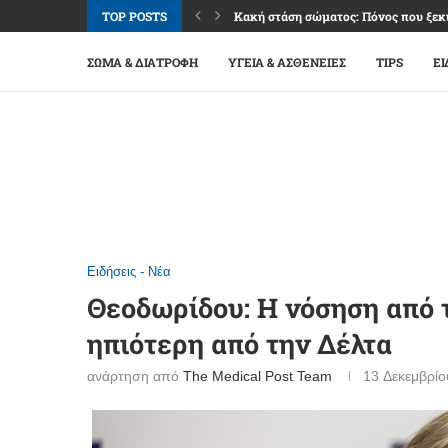
TOP POSTS
Κακή στάση σώματος: Πόνος που ξεκι
Καφές: Απόλαυση, ενέργεια και όρια 
Φακοί επαφής: Άνεση και καθαρή όρα
Βλεφαρίτιδα: Όταν τα βλέφαρα «διαμ
Επιπεφυκίτιδα: Κόκκινα μάτια, αλλά 
Ναυτία: Σύμπτωμα πολλών αιτιών, μ
Εμμηνόπαυση: Μετάβαση ζωής με σχέ
Σύνδρομο καρπιαίου σωλήνα: Μούδιασ
Οστεοαρθρίτιδα γονάτου: Πόνος, δυσκ
ΣΏΜΑ & ΔΙΑΤΡΟΦΉ
ΥΓΕΊΑ & ΑΣΘΈΝΕΙΕΣ
TIPS
ΕΙ
Ειδήσεις - Νέα
Θεοδωρίδου: Η νόσηση από 
ηπιότερη από την Δέλτα
ανάρτηση από
The Medical Post Team
13 Δεκεμβρίο