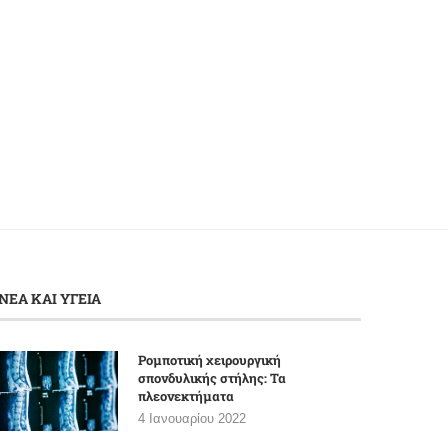
Ελληνική Αντικαρκινική Εταιρεία:
Ανακοινώθηκαν 18.640 περι
33.000 νεκροί και 68.000 νέες...
Covid-19 σε 24 ώρες –.
4 Φεβρουαρίου 2022
4 Φεβρουαρίου 2022
ΝΕΑ ΚΑΙ ΥΓΕΙΑ
Ρομποτική χειρουργική
σπονδυλικής στήλης: Τα
πλεονεκτήματα
4 Ιανουαρίου 2022