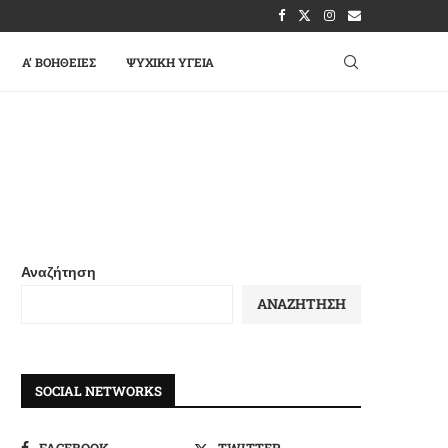
A’ ΒΟΉΘΕΙΕΣ
ΨΥΧΙΚΉ ΥΓΕΊΑ
Αναζήτηση
ΑΝΑΖΉΤΗΣΗ
SOCIAL NETWORKS
FACEBOOK
TWITTER