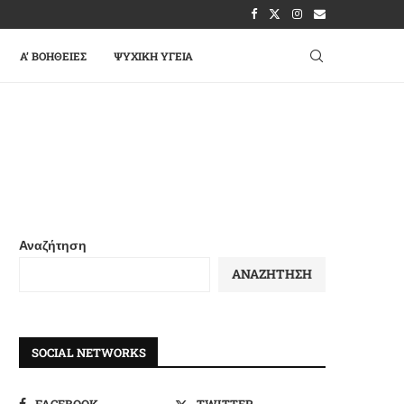
A’ ΒΟΉΘΕΙΕΣ
ΨΥΧΙΚΉ ΥΓΕΊΑ
Αναζήτηση
ΑΝΑΖΉΤΗΣΗ
SOCIAL NETWORKS
FACEBOOK
TWITTER