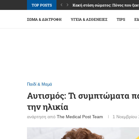
TOP POSTS
Κακή στάση σώματος: Πόνος που ξεκι
Καφές: Απόλαυση, ενέργεια και όρια 
Φακοί επαφής: Άνεση και καθαρή όρα
Βλεφαρίτιδα: Όταν τα βλέφαρα «διαμ
Επιπεφυκίτιδα: Κόκκινα μάτια, αλλά 
Ναυτία: Σύμπτωμα πολλών αιτιών, μ
Εμμηνόπαυση: Μετάβαση ζωής με σχέ
Σύνδρομο καρπιαίου σωλήνα: Μούδιασ
Οστεοαρθρίτιδα γονάτου: Πόνος, δυσκ
ΣΏΜΑ & ΔΙΑΤΡΟΦΉ
ΥΓΕΊΑ & ΑΣΘΈΝΕΙΕΣ
TIPS
ΕΙ
Παιδί & Μαμά
Αυτισμός: Τι συμπτώματα πα
την ηλικία
ανάρτηση από
The Medical Post Team
1 Νοεμβρίου