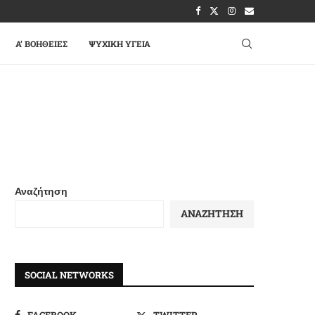
A’ ΒΟΉΘΕΙΕΣ
ΨΥΧΙΚΉ ΥΓΕΊΑ
Αναζήτηση
ΑΝΑΖΉΤΗΣΗ
SOCIAL NETWORKS
FACEBOOK
TWITTER