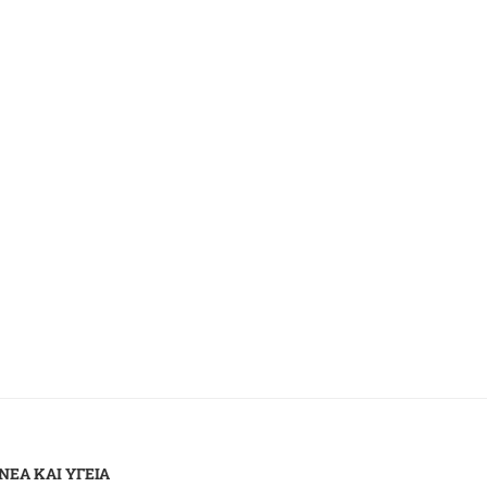
Ελληνική Αντικαρκινική Εταιρεία:
Διεθνής Εβδομάδα Εκπαί
33.000 νεκροί και 68.000 νέες...
Ρομποτικής Χειρουργικής 
Α΄...
4 Φεβρουαρίου 2022
4 Φεβρουαρίου 2022
ΝΕΑ ΚΑΙ ΥΓΕΙΑ