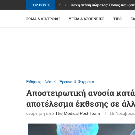
TOP POSTS
Κακή στάση σώματος: Πόνος που ξεκι
Καφές: Απόλαυση, ενέργεια και όρια 
Φακοί επαφής: Άνεση και καθαρή όρα
Βλεφαρίτιδα: Όταν τα βλέφαρα «διαμ
Επιπεφυκίτιδα: Κόκκινα μάτια, αλλά 
Ναυτία: Σύμπτωμα πολλών αιτιών, μ
Εμμηνόπαυση: Μετάβαση ζωής με σχέ
Σύνδρομο καρπιαίου σωλήνα: Μούδιασ
Οστεοαρθρίτιδα γονάτου: Πόνος, δυσκ
ΣΏΜΑ & ΔΙΑΤΡΟΦΉ
ΥΓΕΊΑ & ΑΣΘΈΝΕΙΕΣ
TIPS
ΕΙ
Ειδήσεις - Νέα
Έρευνα & Φάρμακο
Αποστειρωτική ανοσία κατά
αποτέλεσμα έκθεσης σε άλ
ανάρτηση από
The Medical Post Team
16 Νοεμβρίο