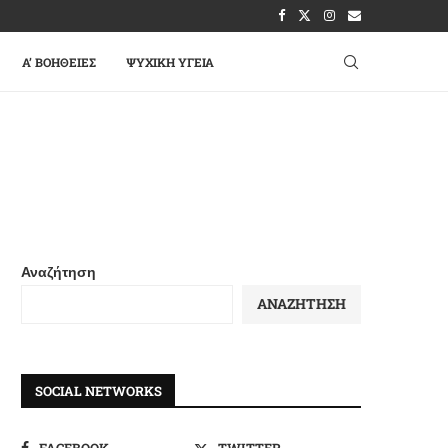
A’ ΒΟΉΘΕΙΕΣ
ΨΥΧΙΚΉ ΥΓΕΊΑ
Αναζήτηση
ΑΝΑΖΉΤΗΣΗ
SOCIAL NETWORKS
FACEBOOK
TWITTER