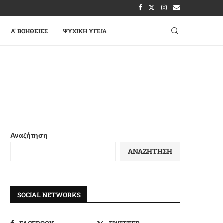
A’ ΒΟΉΘΕΙΕΣ
ΨΥΧΙΚΉ ΥΓΕΊΑ
Αναζήτηση
ΑΝΑΖΉΤΗΣΗ
SOCIAL NETWORKS
FACEBOOK
TWITTER