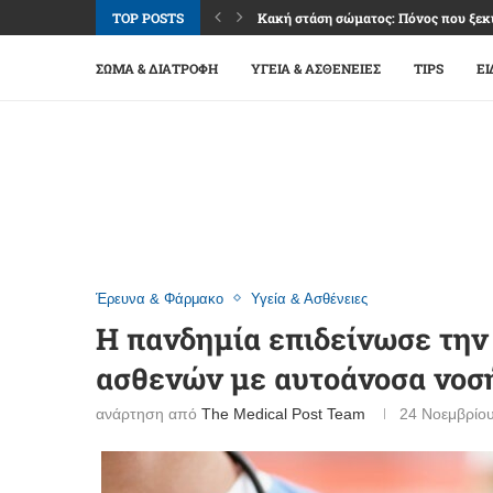
TOP POSTS
Κακή στάση σώματος: Πόνος που ξεκι
Καφές: Απόλαυση, ενέργεια και όρια 
Φακοί επαφής: Άνεση και καθαρή όρα
Βλεφαρίτιδα: Όταν τα βλέφαρα «διαμ
Επιπεφυκίτιδα: Κόκκινα μάτια, αλλά 
Ναυτία: Σύμπτωμα πολλών αιτιών, μ
Εμμηνόπαυση: Μετάβαση ζωής με σχέ
Σύνδρομο καρπιαίου σωλήνα: Μούδιασ
Οστεοαρθρίτιδα γονάτου: Πόνος, δυσκ
ΣΏΜΑ & ΔΙΑΤΡΟΦΉ
ΥΓΕΊΑ & ΑΣΘΈΝΕΙΕΣ
TIPS
ΕΙ
Έρευνα & Φάρμακο
Υγεία & Ασθένειες
Η πανδημία επιδείνωσε την
ασθενών με αυτοάνοσα νοσ
ανάρτηση από
The Medical Post Team
24 Νοεμβρίο