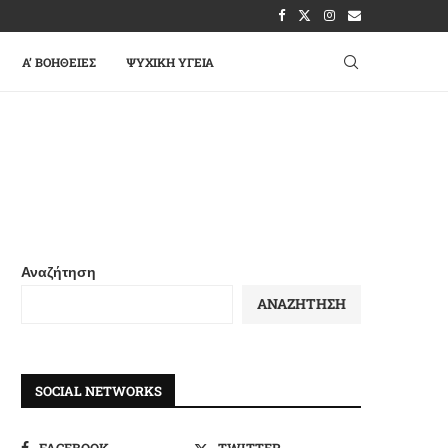
A’ ΒΟΉΘΕΙΕΣ
ΨΥΧΙΚΉ ΥΓΕΊΑ
Αναζήτηση
ΑΝΑΖΉΤΗΣΗ
SOCIAL NETWORKS
FACEBOOK
TWITTER