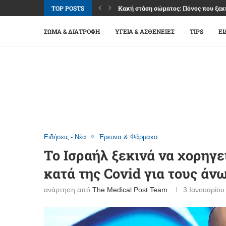
TOP POSTS
Κακή στάση σώματος: Πόνος που ξεκι
Καφές: Απόλαυση, ενέργεια και όρια 
Φακοί επαφής: Άνεση και καθαρή όρα
Βλεφαρίτιδα: Όταν τα βλέφαρα «διαμ
Επιπεφυκίτιδα: Κόκκινα μάτια, αλλά 
Ναυτία: Σύμπτωμα πολλών αιτιών, μ
Εμμηνόπαυση: Μετάβαση ζωής με σχέ
Σύνδρομο καρπιαίου σωλήνα: Μούδιασ
Οστεοαρθρίτιδα γονάτου: Πόνος, δυσκ
ΣΏΜΑ & ΔΙΑΤΡΟΦΉ
ΥΓΕΊΑ & ΑΣΘΈΝΕΙΕΣ
TIPS
ΕΙ
Ειδήσεις - Νέα
Έρευνα & Φάρμακο
Το Ισραήλ ξεκινά να χορηγε
κατά της Covid για τους άν
ανάρτηση από
The Medical Post Team
3 Ιανουαρίου