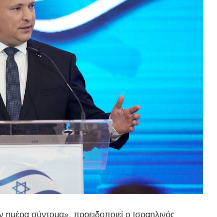
 ημέρα σύντομα», προειδοποιεί ο Ισραηλινός