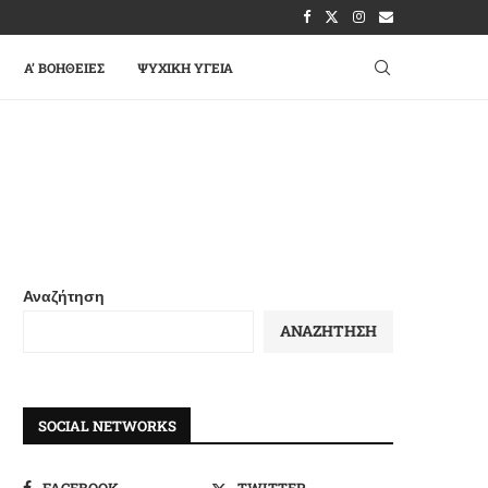
A’ ΒΟΉΘΕΙΕΣ
ΨΥΧΙΚΉ ΥΓΕΊΑ
Αναζήτηση
ΑΝΑΖΉΤΗΣΗ
SOCIAL NETWORKS
FACEBOOK
TWITTER