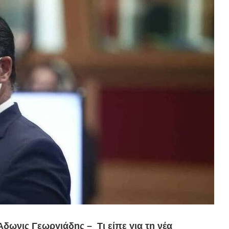
δωνις Γεωργιάδης – Τι είπε για τη νέα