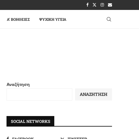
A’ ΒΟΉΘΕΙΕΣ
ΨΥΧΙΚΉ ΥΓΕΊΑ
Αναζήτηση
ΑΝΑΖΉΤΗΣΗ
SOCIAL NETWORKS
FACEBOOK
TWITTER