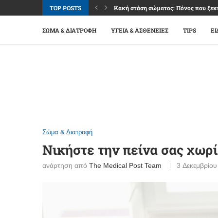
TOP POSTS
Κακή στάση σώματος: Πόνος που ξεκι
Καφές: Απόλαυση, ενέργεια και όρια 
Φακοί επαφής: Άνεση και καθαρή όρα
Βλεφαρίτιδα: Όταν τα βλέφαρα «διαμ
Επιπεφυκίτιδα: Κόκκινα μάτια, αλλά 
Ναυτία: Σύμπτωμα πολλών αιτιών, μ
Εμμηνόπαυση: Μετάβαση ζωής με σχέ
Σύνδρομο καρπιαίου σωλήνα: Μούδιασ
Οστεοαρθρίτιδα γονάτου: Πόνος, δυσκ
ΣΏΜΑ & ΔΙΑΤΡΟΦΉ
ΥΓΕΊΑ & ΑΣΘΈΝΕΙΕΣ
TIPS
ΕΙ
Σώμα & Διατροφή
Νικήστε την πείνα σας χωρ
ανάρτηση από
The Medical Post Team
3 Δεκεμβρίου