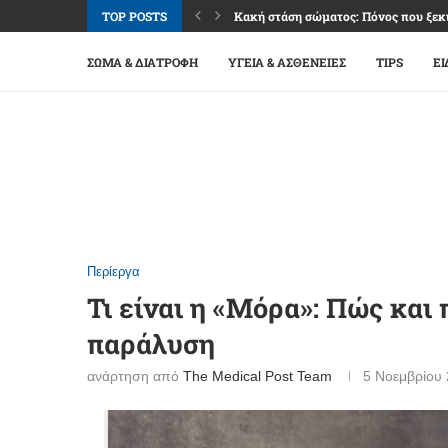
TOP POSTS
Κακή στάση σώματος: Πόνος που ξεκι
Καφές: Απόλαυση, ενέργεια και όρια 
Φακοί επαφής: Άνεση και καθαρή όρα
Βλεφαρίτιδα: Όταν τα βλέφαρα «διαμ
Επιπεφυκίτιδα: Κόκκινα μάτια, αλλά 
Ναυτία: Σύμπτωμα πολλών αιτιών, μ
Εμμηνόπαυση: Μετάβαση ζωής με σχέ
Σύνδρομο καρπιαίου σωλήνα: Μούδιασ
Οστεοαρθρίτιδα γονάτου: Πόνος, δυσκ
ΣΏΜΑ & ΔΙΑΤΡΟΦΉ
ΥΓΕΊΑ & ΑΣΘΈΝΕΙΕΣ
TIPS
ΕΙ
Περίεργα
Τι είναι η «Μόρα»: Πώς και
παράλυση
ανάρτηση από
The Medical Post Team
5 Νοεμβρίου