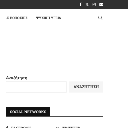
A’ ΒΟΉΘΕΙΕΣ
ΨΥΧΙΚΉ ΥΓΕΊΑ
Αναζήτηση
ΑΝΑΖΉΤΗΣΗ
SOCIAL NETWORKS
FACEBOOK
TWITTER