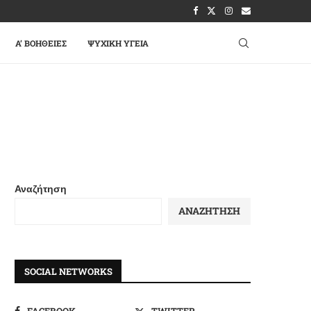
A’ ΒΟΉΘΕΙΕΣ
ΨΥΧΙΚΉ ΥΓΕΊΑ
Αναζήτηση
ΑΝΑΖΉΤΗΣΗ
SOCIAL NETWORKS
FACEBOOK
TWITTER