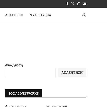
A’ ΒΟΉΘΕΙΕΣ
ΨΥΧΙΚΉ ΥΓΕΊΑ
Αναζήτηση
ΑΝΑΖΉΤΗΣΗ
SOCIAL NETWORKS
FACEBOOK
TWITTER