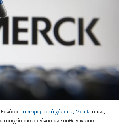
ι θανάτου
το πειραματικό χάπι της Merck
, όπως
τα στοιχεία του συνόλου των ασθενών που