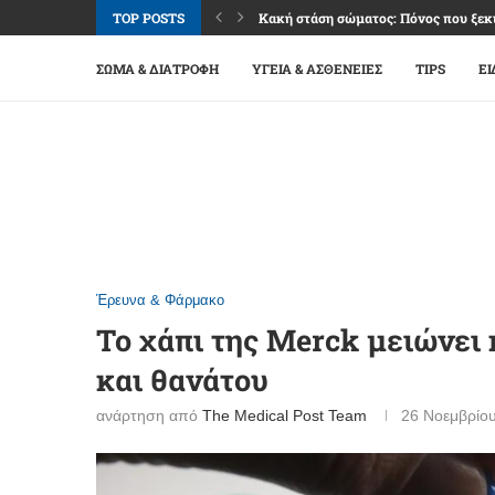
TOP POSTS
Κακή στάση σώματος: Πόνος που ξεκι
Καφές: Απόλαυση, ενέργεια και όρια 
Φακοί επαφής: Άνεση και καθαρή όρα
Βλεφαρίτιδα: Όταν τα βλέφαρα «διαμ
Επιπεφυκίτιδα: Κόκκινα μάτια, αλλά 
Ναυτία: Σύμπτωμα πολλών αιτιών, μ
Εμμηνόπαυση: Μετάβαση ζωής με σχέ
Σύνδρομο καρπιαίου σωλήνα: Μούδιασ
Οστεοαρθρίτιδα γονάτου: Πόνος, δυσκ
ΣΏΜΑ & ΔΙΑΤΡΟΦΉ
ΥΓΕΊΑ & ΑΣΘΈΝΕΙΕΣ
TIPS
ΕΙ
Έρευνα & Φάρμακο
Το χάπι της Merck μειώνει 
και θανάτου
ανάρτηση από
The Medical Post Team
26 Νοεμβρίο