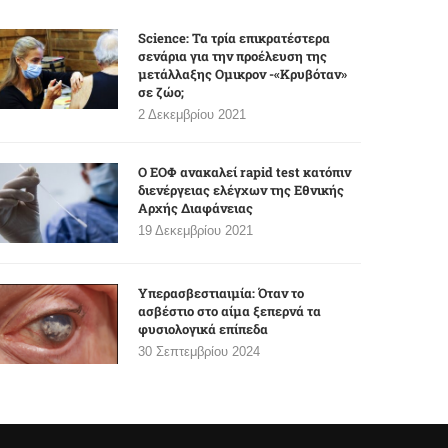
Science: Τα τρία επικρατέστερα
σενάρια για την προέλευση της
μετάλλαξης Ομικρον -«Κρυβόταν»
σε ζώο;
2 Δεκεμβρίου 2021
Ο ΕΟΦ ανακαλεί rapid test κατόπιν
διενέργειας ελέγχων της Εθνικής
Αρχής Διαφάνειας
19 Δεκεμβρίου 2021
Υπερασβεστιαιμία: Όταν το
ασβέστιο στο αίμα ξεπερνά τα
φυσιολογικά επίπεδα
30 Σεπτεμβρίου 2024